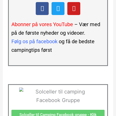
F
T
Y
a
w
o
c
i
u
e
t
t
Abonner på vores YouTube
– Vær med
b
t
u
på de første nyheder og videoer.
o
e
b
Følg os på facebook
og få de bedste
o
r
e
k
campingtips først
Solceller til Camping Facebook gruppe - Klik