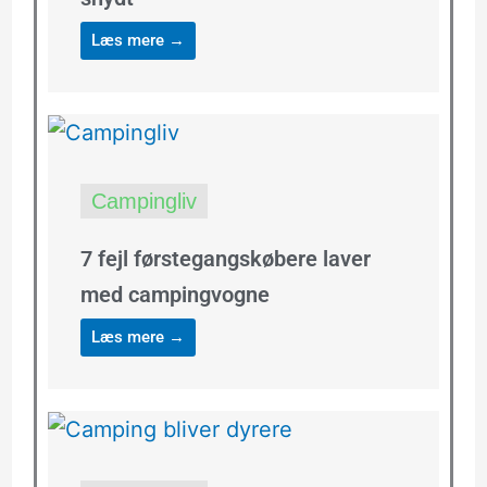
Læs mere →
Campingliv
7 fejl førstegangskøbere laver
med campingvogne
Læs mere →