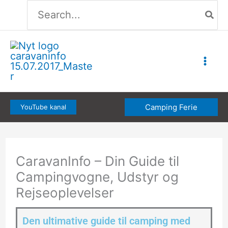
Søg
Gå
efter:
til
indholdet
Camping Ferie
YouTube kanal
CaravanInfo – Din Guide til
Campingvogne, Udstyr og
Rejseoplevelser
Den ultimative guide til camping med